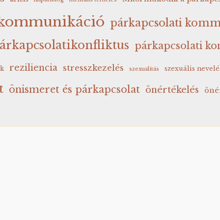
i kommunikáció
párkapcsolati komm
árkapcsolatikonfliktus
párkapcsolati kon
reziliencia
stresszkezelés
ák
szexuális nevelé
szexualitás
t
önismeret és párkapcsolat
önértékelés
öné