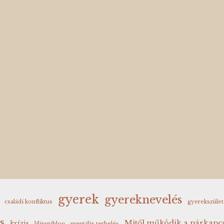
gyerek
gyereknevelés
családi konfliktus
gyerekszület
s
Mitől működik a párkapcs
krízis
liliputiblog
mentális terhelés