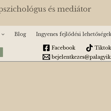
kpszichológus és mediátor
Blog
Ingyenes fejlődési lehetősége
Facebook
Tikto
bejelentkezes@palagyik