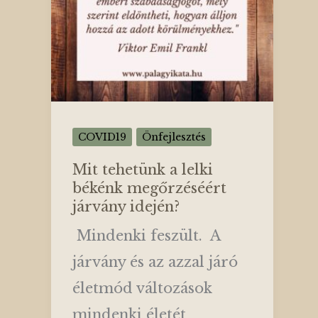
COVID19
Önfejlesztés
Mit tehetünk a lelki
békénk megőrzéséért
járvány idején?
Mindenki feszült. A
járvány és az azzal járó
életmód változások
mindenki életét