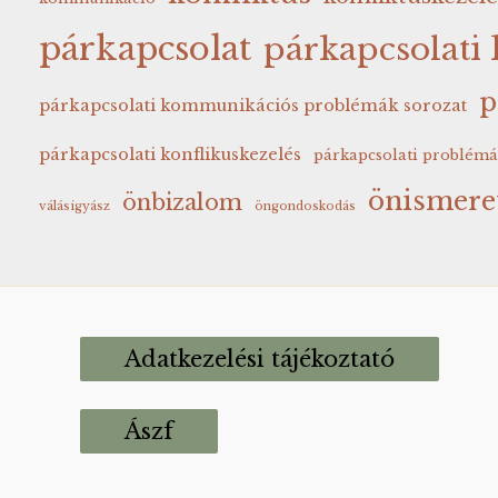
párkapcsolat
párkapcsolat
p
párkapcsolati kommunikációs problémák sorozat
párkapcsolati konflikuskezelés
párkapcsolati problém
önismere
önbizalom
válásigyász
öngondoskodás
Adatkezelési tájékoztató
Ászf