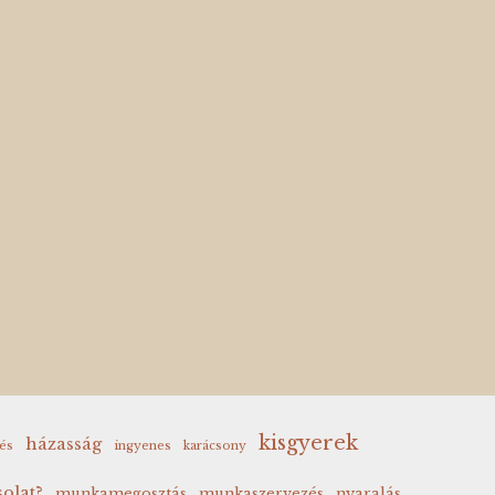
kisgyerek
házasság
és
ingyenes
karácsony
olat?
munkamegosztás
munkaszervezés
nyaralás