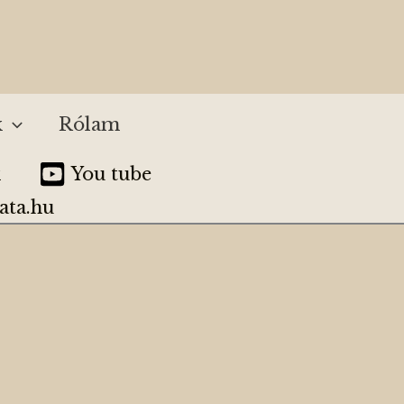
k
Rólam
k
You tube
ata.hu