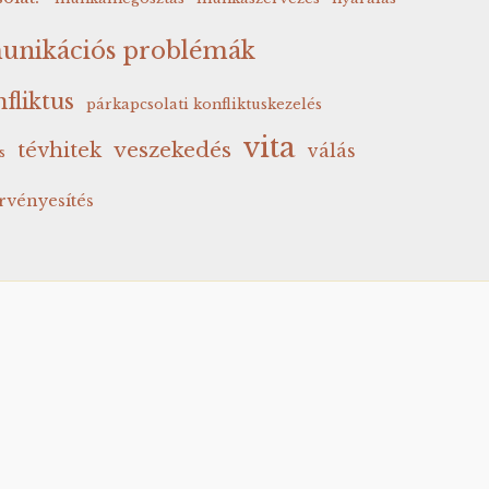
unikációs problémák
fliktus
párkapcsolati konfliktuskezelés
vita
veszekedés
tévhitek
válás
s
rvényesítés