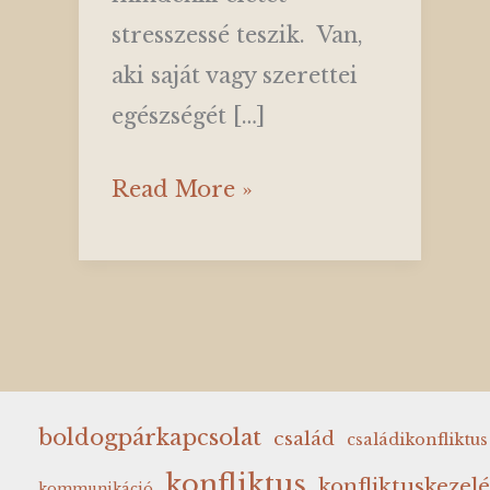
stresszessé teszik. Van,
aki saját vagy szerettei
egészségét […]
Mit
Read More »
tehetünk
a
lelki
békénk
megőrzéséért
járvány
boldogpárkapcsolat
család
családikonfliktus
idején?
konfliktus
konfliktuskezelé
kommunikáció