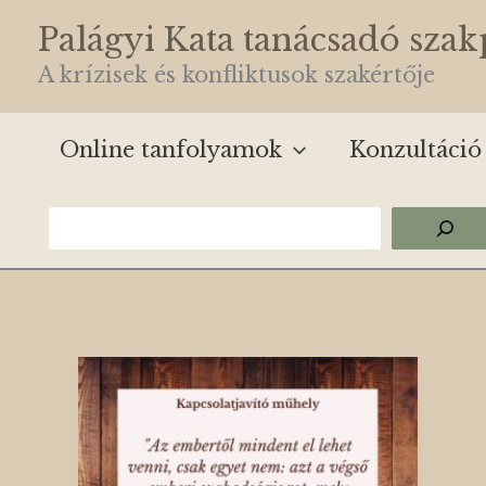
Skip
Palágyi Kata tanácsadó sza
to
A krízisek és konfliktusok szakértője
content
Online tanfolyamok
Konzultáció
Keresés