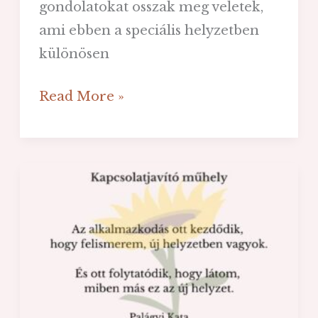
gondolatokat osszak meg veletek,
ami ebben a speciális helyzetben
különösen
Hogyan
Read More »
ne
csavarodjunk
be
a
bezártságtól?
-
Küzdj
a
maximalizmus