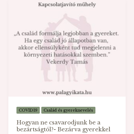
a
bezártságtól?
-
A
mennyiségi
idő
pozitív
hatásai
COVID19
Család és gyereknevelés
Hogyan ne csavarodjunk be a
bezártságtól?- Bezárva gyerekkel