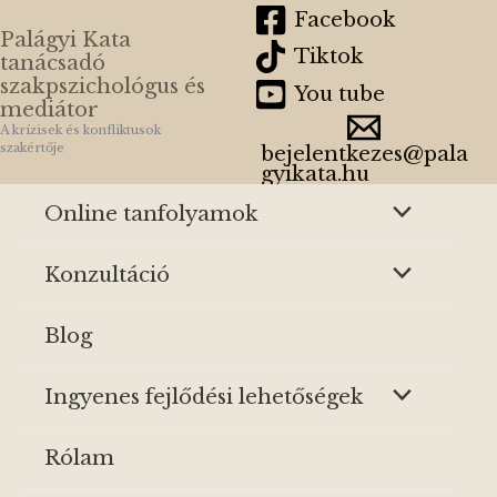
Skip
Facebook
Palágyi Kata
to
Tiktok
tanácsadó
szakpszichológus és
content
You tube
mediátor
A krízisek és konfliktusok
szakértője
bejelentkezes@pala
gyikata.hu
Online tanfolyamok
Konzultáció
Blog
Ingyenes fejlődési lehetőségek
Rólam