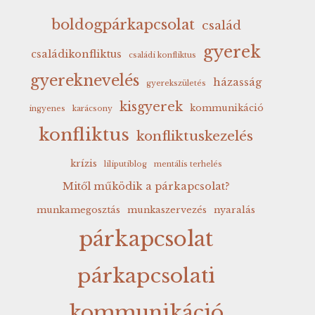
boldogpárkapcsolat
család
gyerek
családikonfliktus
családi konfliktus
gyereknevelés
házasság
gyerekszületés
kisgyerek
kommunikáció
ingyenes
karácsony
konfliktus
konfliktuskezelés
krízis
liliputiblog
mentális terhelés
Mitől működik a párkapcsolat?
munkamegosztás
munkaszervezés
nyaralás
párkapcsolat
párkapcsolati
kommunikáció