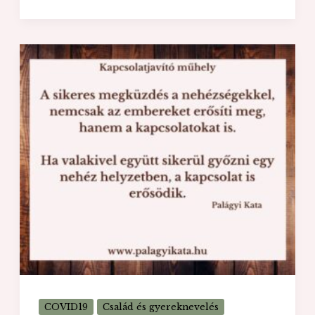
ne
csavarodjunk
be
a
bezártságtól?
-
Munkaszervezés
COVID19
Család és gyereknevelés