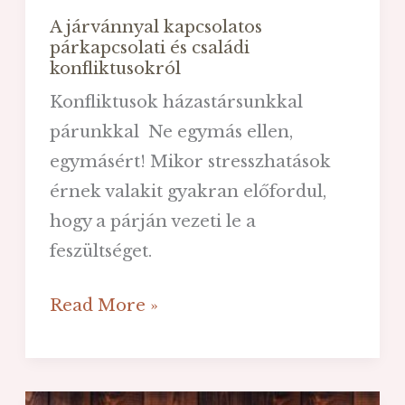
A járvánnyal kapcsolatos
párkapcsolati és családi
konfliktusokról
Konfliktusok házastársunkkal
párunkkal Ne egymás ellen,
egymásért! Mikor stresszhatások
érnek valakit gyakran előfordul,
hogy a párján vezeti le a
feszültséget.
A
Read More »
járvánnyal
kapcsolatos
párkapcsolati