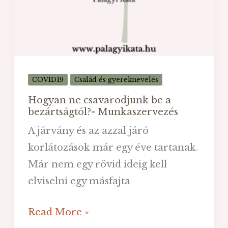
ellen!
COVID19
Család és gyereknevelés
Hogyan ne csavarodjunk be a
bezártságtól?- Munkaszervezés
A járvány és az azzal járó
korlátozások már egy éve tartanak.
Már nem egy rövid ideig kell
elviselni egy másfajta
Hogyan
Read More »