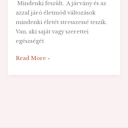
Mindenki feszült. A járvány és az
azzal járó életmód változások
mindenki életét stresszessé teszik.
Van, aki saját vagy szerettei
egészségét
Mit
Read More »
tehetünk
a
lelki
békénk
megőrzéséért
járvány
idején?