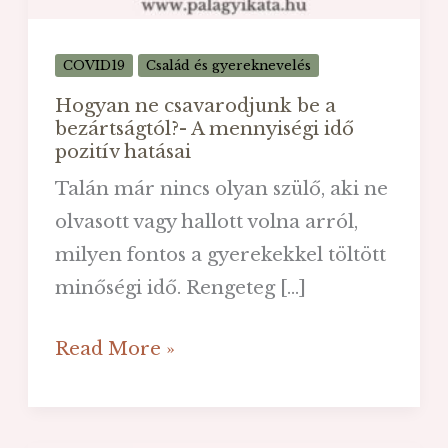
COVID19
Család és gyereknevelés
Hogyan ne csavarodjunk be a
bezártságtól?- A mennyiségi idő
pozitív hatásai
Talán már nincs olyan szülő, aki ne
olvasott vagy hallott volna arról,
milyen fontos a gyerekekkel töltött
minőségi idő. Rengeteg […]
Hogyan
Read More »
ne
csavarodjunk
be