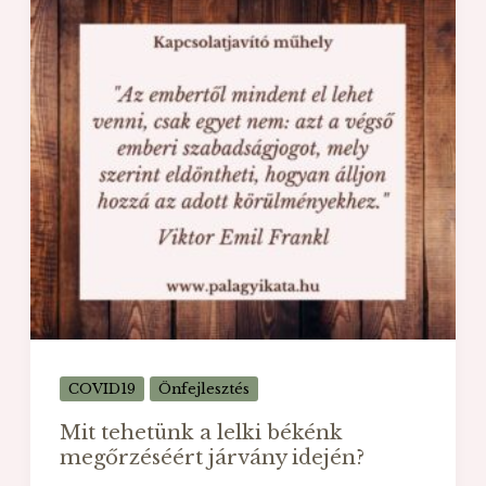
és
családi
konfliktusokról
COVID19
Önfejlesztés
Mit tehetünk a lelki békénk
megőrzéséért járvány idején?