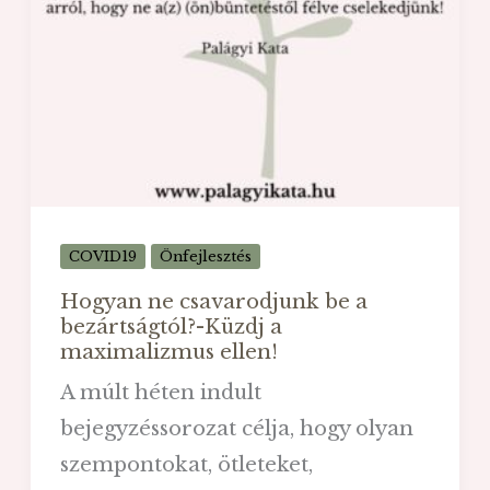
gyerekkel
COVID19
Önfejlesztés
Hogyan ne csavarodjunk be a
bezártságtól?-Küzdj a
maximalizmus ellen!
A múlt héten indult
bejegyzéssorozat célja, hogy olyan
szempontokat, ötleteket,