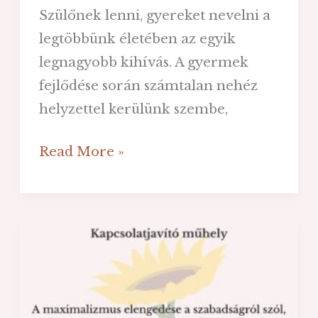
Szülőnek lenni, gyereket nevelni a
legtöbbünk életében az egyik
legnagyobb kihívás. A gyermek
fejlődése során számtalan nehéz
helyzettel kerülünk szembe,
Hogyan
Read More »
ne
csavarodjunk
be
a
bezártságtól?
-
Bezárva