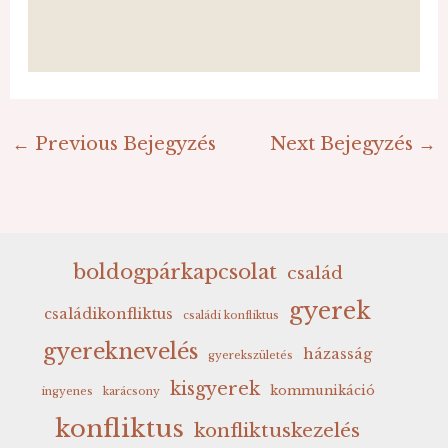
←
Previous Bejegyzés
Next Bejegyzés
→
boldogpárkapcsolat
család
gyerek
családikonfliktus
családi konfliktus
gyereknevelés
házasság
gyerekszületés
kisgyerek
kommunikáció
ingyenes
karácsony
konfliktus
konfliktuskezelés