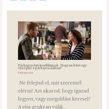
a
e
m
ss
c
ss
ai
z
e
e
l
a
b
n
m
o
g
e
o
e
g
k
r
Párkapcsolati konfliktusok- Hogyan lehet egy
vita építő a párkapcsolatban?
Párkapcsolat
Ne felejtsd el, mit szeretnél
elérni! Azt akarod, hogy igazad
legyen, vagy megoldást keresel?
A vita gyakran válik…