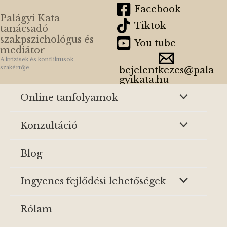
Skip
Facebook
Palágyi Kata
to
Tiktok
tanácsadó
szakpszichológus és
content
You tube
mediátor
A krízisek és konfliktusok
szakértője
bejelentkezes@pala
gyikata.hu
Online tanfolyamok
Konzultáció
Blog
Ingyenes fejlődési lehetőségek
Rólam