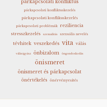
párkapcsolati konfliktus
párkapcsolati konfliktuskezelés
párkapcsolati konflikuskezelés
reziliencia
párkapcsolati problémák
stresszkezelés
szexuális nevelés
szexualitás
vita
veszekedés
tévhitek
válás
önbizalom
válásigyász
öngondoskodás
önismeret
önismeret és párkapcsolat
önértékelés
önérvényesítés