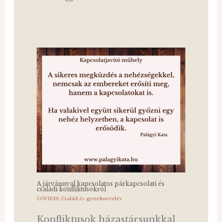
A járvánnyal kapcsolatos párkapcsolati és
családi konfliktusokról
COVID19
,
Család és gyereknevelés
Konfliktusok házastársunkkal