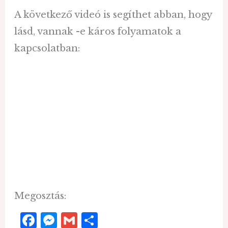
A következő videó is segíthet abban, hogy
lásd, vannak -e káros folyamatok a
kapcsolatban:
Megosztás:
F
M
G
O