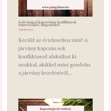
A járvánnyal kapcsolatos konfliktusok
ismerősökkel, idegenekkel
Önfejlesztés
Kerüld az értelmetlen vitát! A
járvány kapcsán sok
konfliktusod alakulhat ki
azokkal, akikkel mást gondolsz
a járvány kezeléséről,…