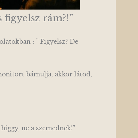
 figyelsz rám?!”
olatokban : ” Figyelsz? De
monitort bámulja, akkor látod,
 higgy, ne a szemednek!”