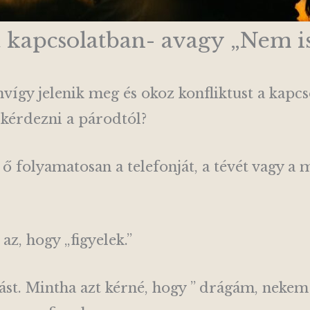
 kapcsolatban- avagy „Nem is
vígy jelenik meg és okoz konfliktust a kapcs
t kérdezni a párodtól?
ő folyamatosan a telefonját, a tévét vagy a 
az, hogy „figyelek.”
st. Mintha azt kérné, hogy ” drágám, nekem