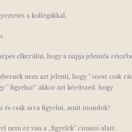
eztetés a kollégákkal.
n.
épes elkerülni, hogy a napja jelentős részébe
embernek nem azt jelenti, hogy ” most csak r
 ” figyelsz?” akkor azt kérdezed, hogy
 és csak arra figyelni, amit mondok?
el nem ez van a „figyelek” címszó alatt.