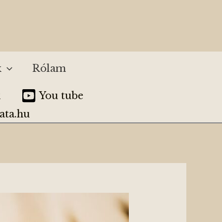
k
Rólam
k
You tube
ata.hu