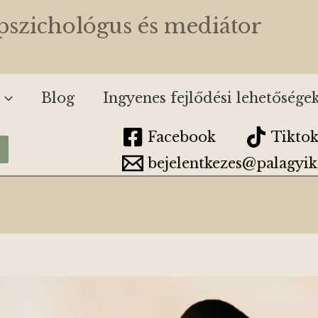
kpszichológus és mediátor
Blog
Ingyenes fejlődési lehetősége
Facebook
Tikto
bejelentkezes@palagyik