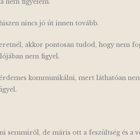
ra nem figyelem.
hiszen nincs jó út innen tovább.
retnél, akkor pontosan tudod, hogy nem fog
lójában nem figyel.
rdemes kommunikálni, mert láthatóan nem fi
igyel.
i semmiről, de máris ott a feszültség és a v