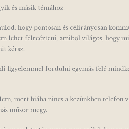
gyik és másik témához.
nulod, hogy pontosan és célirányosan komm
 lehet félreérteni, amiből világos, hogy mi
it kérsz.
ódi figyelemmel fordulni egymás felé mindket
elem, mert hiába nincs a kezünkben telefon v
 más műsor megy.