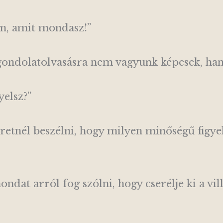
lom, amit mondasz!”
 gondolatolvasásra nem vagyunk képesek, ha
yelsz?”
eretnél beszélni, hogy milyen minőségű figy
ndat arról fog szólni, hogy cserélje ki a vi