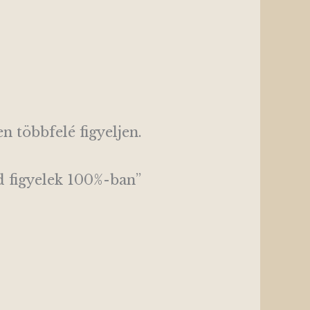
n többfelé figyeljen.
ád figyelek 100%-ban”