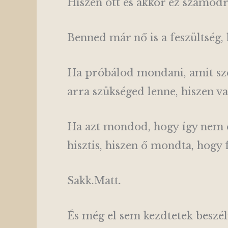
Hiszen ott és akkor ez számod
Benned már nő is a feszültség, 
Ha próbálod mondani, amit sze
arra szükséged lenne, hiszen va
Ha azt mondod, hogy így nem é
hisztis, hiszen ő mondta, hogy f
Sakk.Matt.
És még el sem kezdtetek beszéln