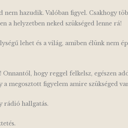
od nem hazudik. Valóban figyel. Csakhogy töb
ben a helyzetben neked szükséged lenne rá!
élységű lehet és a világ, amiben élünk nem é
 Onnantól, hogy reggel felkelsz, egészen add
gy a megosztott figyelem amire szükséged va
y rádió hallgatás.
tetés.