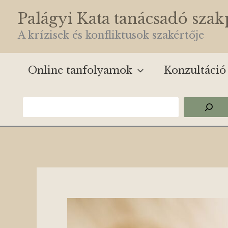
Skip
Palágyi Kata tanácsadó sza
to
A krízisek és konfliktusok szakértője
content
Online tanfolyamok
Konzultáció
Keresés