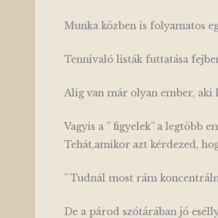
Munka közben is folyamatos egy
Tennivaló listák futtatása fejbe
Alig van már olyan ember, aki k
Vagyis a ” figyelek” a legtöbb 
Tehát,amikor azt kérdezed, hogy
” Tudnál most rám koncentrálni
De a párod szótárában jó esélly